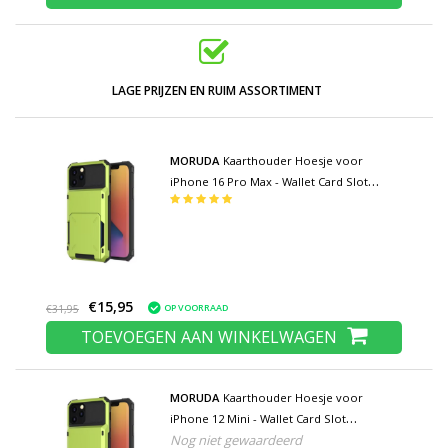
LAGE PRIJZEN EN RUIM ASSORTIMENT
MORUDA
Kaarthouder Hoesje voor
iPhone 16 Pro Max - Wallet Card Slot
Portemonnee Flip Cover Case - Groen
€15,95
OP VOORRAAD
€31,95
TOEVOEGEN AAN WINKELWAGEN
MORUDA
Kaarthouder Hoesje voor
iPhone 12 Mini - Wallet Card Slot
Nog niet gewaardeerd
Portemonnee Flip Cover Case - Groen