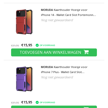
MORUDA
Kaarthouder Hoesje voor
iPhone 14 - Wallet Card Slot Portemonnee
Nog niet gewaardeerd
Flip Cover Case - Rood
€15,95
OP VOORRAAD
€31,95
TOEVOEGEN AAN WINKELWAGEN
MORUDA
Kaarthouder Hoesje voor
iPhone 7 Plus - Wallet Card Slot
Nog niet gewaardeerd
Portemonnee Flip Cover Case - Paars
€15,95
OP VOORRAAD
€31,95