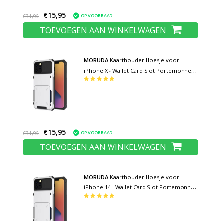
€15,95
OP VOORRAAD
€31,95
TOEVOEGEN AAN WINKELWAGEN
MORUDA
Kaarthouder Hoesje voor
iPhone X - Wallet Card Slot Portemonnee
Flip Cover Case - Wit
€15,95
OP VOORRAAD
€31,95
TOEVOEGEN AAN WINKELWAGEN
MORUDA
Kaarthouder Hoesje voor
iPhone 14 - Wallet Card Slot Portemonnee
Flip Cover Case - Wit