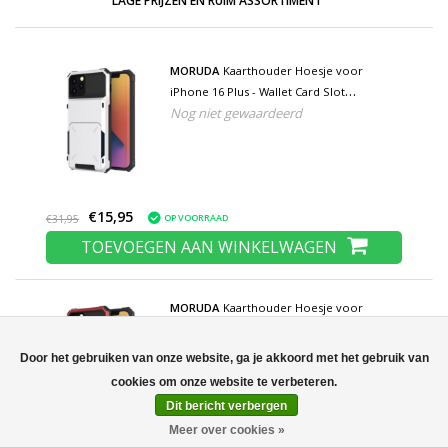
LAGE PRIJZEN EN RUIM ASSORTIMENT
MORUDA
Kaarthouder Hoesje voor
iPhone 16 Plus - Wallet Card Slot
Nog niet gewaardeerd
Portemonnee Flip Cover Case - Wit
€15,95
OP VOORRAAD
€31,95
TOEVOEGEN AAN WINKELWAGEN
MORUDA
Kaarthouder Hoesje voor
iPhone 8 - Wallet Card Slot Portemonnee
Flip Cover Case - Rood
Door het gebruiken van onze website, ga je akkoord met het gebruik van
Dit bericht verbergen
Meer over cookies »