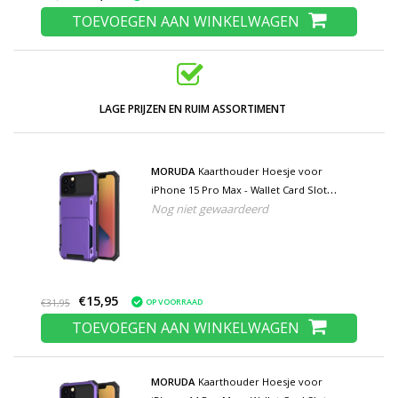
TOEVOEGEN AAN WINKELWAGEN
LAGE PRIJZEN EN RUIM ASSORTIMENT
MORUDA
Kaarthouder Hoesje voor
iPhone 15 Pro Max - Wallet Card Slot
Nog niet gewaardeerd
Portemonnee Flip Cover Case - Paars
€15,95
OP VOORRAAD
€31,95
TOEVOEGEN AAN WINKELWAGEN
MORUDA
Kaarthouder Hoesje voor