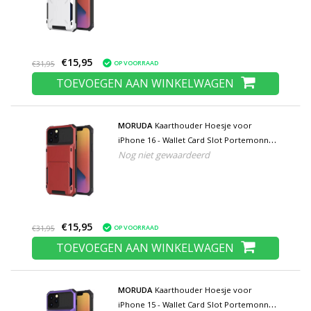
€15,95
OP VOORRAAD
€31,95
TOEVOEGEN AAN WINKELWAGEN
MORUDA
Kaarthouder Hoesje voor
iPhone 16 - Wallet Card Slot Portemonnee
Nog niet gewaardeerd
Flip Cover Case - Rood
€15,95
OP VOORRAAD
€31,95
TOEVOEGEN AAN WINKELWAGEN
MORUDA
Kaarthouder Hoesje voor
iPhone 15 - Wallet Card Slot Portemonnee