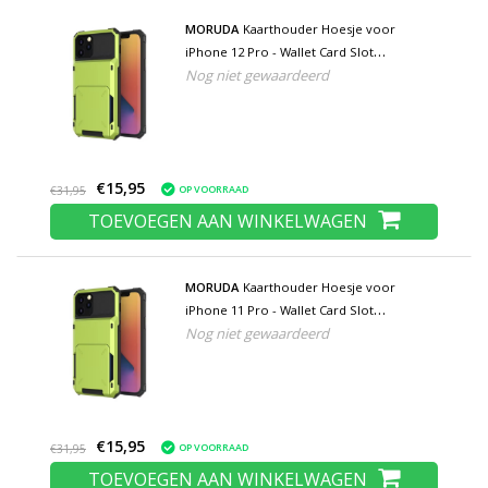
MORUDA
Kaarthouder Hoesje voor
iPhone 12 Pro - Wallet Card Slot
Nog niet gewaardeerd
Portemonnee Flip Cover Case - Groen
€15,95
OP VOORRAAD
€31,95
TOEVOEGEN AAN WINKELWAGEN
MORUDA
Kaarthouder Hoesje voor
iPhone 11 Pro - Wallet Card Slot
Nog niet gewaardeerd
Portemonnee Flip Cover Case - Groen
€15,95
OP VOORRAAD
€31,95
TOEVOEGEN AAN WINKELWAGEN