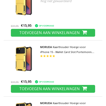
Nog niet gewaardeerd
Flip Cover Case - Geel
€15,95
OP VOORRAAD
€31,95
TOEVOEGEN AAN WINKELWAGEN
MORUDA
Kaarthouder Hoesje voor
iPhone 15 - Wallet Card Slot Portemonnee
Flip Cover Case - Geel
€15,95
OP VOORRAAD
€31,95
TOEVOEGEN AAN WINKELWAGEN
MORUDA
Kaarthouder Hoesje voor