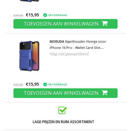
€15,95
OP VOORRAAD
€31,95
TOEVOEGEN AAN WINKELWAGEN
MORUDA
Kaarthouder Hoesje voor
iPhone 16 Pro - Wallet Card Slot
Nog niet gewaardeerd
Portemonnee Flip Cover Case - Blauw
€15,95
OP VOORRAAD
€31,95
TOEVOEGEN AAN WINKELWAGEN
LAGE PRIJZEN EN RUIM ASSORTIMENT