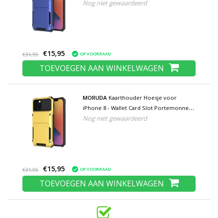
Nog niet gewaardeerd
Portemonnee Flip Cover Case - Blauw
€15,95
OP VOORRAAD
€31,95
TOEVOEGEN AAN WINKELWAGEN
MORUDA
Kaarthouder Hoesje voor
iPhone 8 - Wallet Card Slot Portemonnee
Nog niet gewaardeerd
Flip Cover Case - Geel
€15,95
OP VOORRAAD
€31,95
TOEVOEGEN AAN WINKELWAGEN