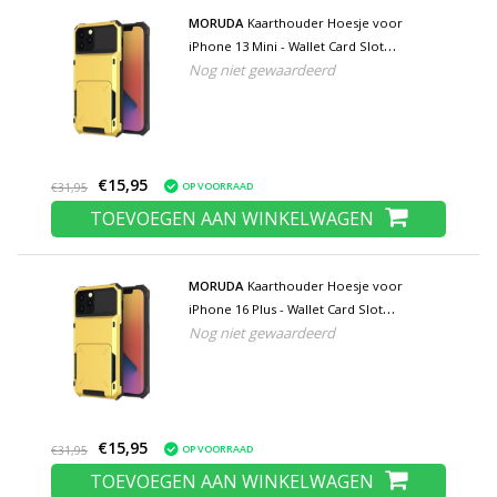
MORUDA
Kaarthouder Hoesje voor
iPhone 13 Mini - Wallet Card Slot
Nog niet gewaardeerd
Portemonnee Flip Cover Case - Geel
€15,95
OP VOORRAAD
€31,95
TOEVOEGEN AAN WINKELWAGEN
MORUDA
Kaarthouder Hoesje voor
iPhone 16 Plus - Wallet Card Slot
Nog niet gewaardeerd
Portemonnee Flip Cover Case - Geel
€15,95
OP VOORRAAD
€31,95
TOEVOEGEN AAN WINKELWAGEN