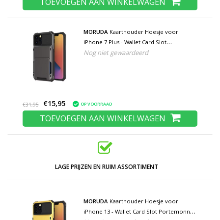
TOEVOEGEN AAN WINKELWAGEN
MORUDA
Kaarthouder Hoesje voor
iPhone 7 Plus - Wallet Card Slot
Nog niet gewaardeerd
Portemonnee Flip Cover Case - Grijs
€15,95
OP VOORRAAD
€31,95
TOEVOEGEN AAN WINKELWAGEN
LAGE PRIJZEN EN RUIM ASSORTIMENT
MORUDA
Kaarthouder Hoesje voor
iPhone 13 - Wallet Card Slot Portemonnee