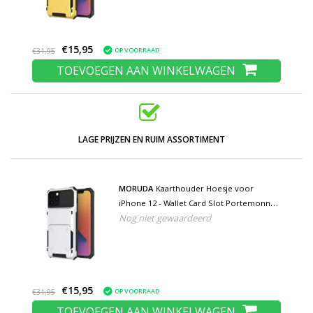
€15,95
OP VOORRAAD
€31,95
TOEVOEGEN AAN WINKELWAGEN
LAGE PRIJZEN EN RUIM ASSORTIMENT
MORUDA
Kaarthouder Hoesje voor
iPhone 12 - Wallet Card Slot Portemonnee
Nog niet gewaardeerd
Flip Cover Case - Wit
€15,95
OP VOORRAAD
€31,95
TOEVOEGEN AAN WINKELWAGEN