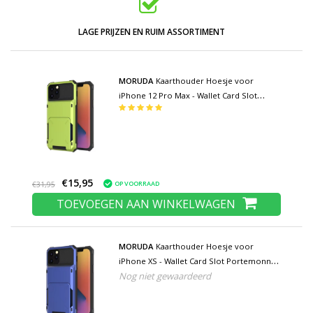
LAGE PRIJZEN EN RUIM ASSORTIMENT
MORUDA
Kaarthouder Hoesje voor
iPhone 12 Pro Max - Wallet Card Slot
Portemonnee Flip Cover Case - Groen
€15,95
OP VOORRAAD
€31,95
TOEVOEGEN AAN WINKELWAGEN
MORUDA
Kaarthouder Hoesje voor
iPhone XS - Wallet Card Slot Portemonnee
Nog niet gewaardeerd
Flip Cover Case - Blauw