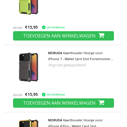
€15,95
OP VOORRAAD
€31,95
TOEVOEGEN AAN WINKELWAGEN
MORUDA
Kaarthouder Hoesje voor
iPhone 7 - Wallet Card Slot Portemonnee
Nog niet gewaardeerd
Flip Cover Case - Grijs
€15,95
OP VOORRAAD
€31,95
TOEVOEGEN AAN WINKELWAGEN
MORUDA
Kaarthouder Hoesje voor
iPhone 8 Plus - Wallet Card Slot