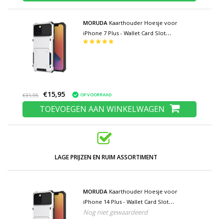
MORUDA
Kaarthouder Hoesje voor
iPhone 7 Plus - Wallet Card Slot
Portemonnee Flip Cover Case - Wit
€15,95
OP VOORRAAD
€31,95
TOEVOEGEN AAN WINKELWAGEN
LAGE PRIJZEN EN RUIM ASSORTIMENT
MORUDA
Kaarthouder Hoesje voor
iPhone 14 Plus - Wallet Card Slot
Nog niet gewaardeerd
Portemonnee Flip Cover Case - Wit