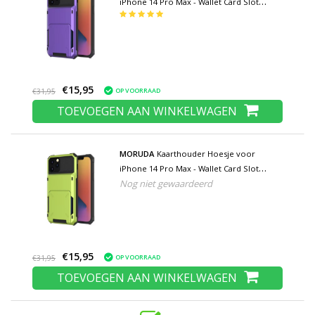
iPhone 14 Pro Max - Wallet Card Slot
Portemonnee Flip Cover Case - Paars
€15,95
OP VOORRAAD
€31,95
TOEVOEGEN AAN WINKELWAGEN
MORUDA
Kaarthouder Hoesje voor
iPhone 14 Pro Max - Wallet Card Slot
Nog niet gewaardeerd
Portemonnee Flip Cover Case - Groen
€15,95
OP VOORRAAD
€31,95
TOEVOEGEN AAN WINKELWAGEN