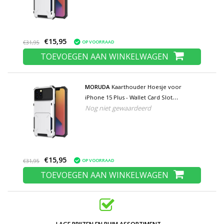
€15,95
OP VOORRAAD
€31,95
TOEVOEGEN AAN WINKELWAGEN
MORUDA
Kaarthouder Hoesje voor
iPhone 15 Plus - Wallet Card Slot
Nog niet gewaardeerd
Portemonnee Flip Cover Case - Wit
€15,95
OP VOORRAAD
€31,95
TOEVOEGEN AAN WINKELWAGEN