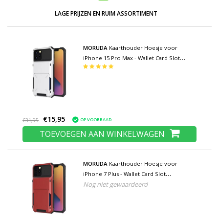
LAGE PRIJZEN EN RUIM ASSORTIMENT
MORUDA
Kaarthouder Hoesje voor
iPhone 15 Pro Max - Wallet Card Slot
Portemonnee Flip Cover Case - Wit
€15,95
OP VOORRAAD
€31,95
TOEVOEGEN AAN WINKELWAGEN
MORUDA
Kaarthouder Hoesje voor
iPhone 7 Plus - Wallet Card Slot
Nog niet gewaardeerd
Portemonnee Flip Cover Case - Rood