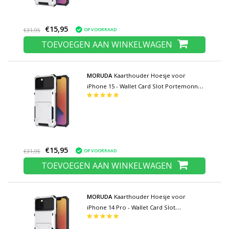
€15,95
OP VOORRAAD
€31,95
TOEVOEGEN AAN WINKELWAGEN
MORUDA
Kaarthouder Hoesje voor
iPhone 15 - Wallet Card Slot Portemonnee
Flip Cover Case - Wit
€15,95
OP VOORRAAD
€31,95
TOEVOEGEN AAN WINKELWAGEN
MORUDA
Kaarthouder Hoesje voor
iPhone 14 Pro - Wallet Card Slot
Portemonnee Flip Cover Case - Wit