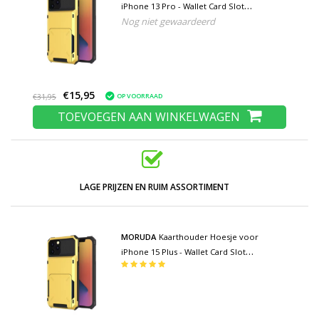
iPhone 13 Pro - Wallet Card Slot
Nog niet gewaardeerd
Portemonnee Flip Cover Case - Geel
€15,95
OP VOORRAAD
€31,95
TOEVOEGEN AAN WINKELWAGEN
LAGE PRIJZEN EN RUIM ASSORTIMENT
MORUDA
Kaarthouder Hoesje voor
iPhone 15 Plus - Wallet Card Slot
Portemonnee Flip Cover Case - Geel