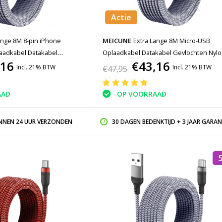
Actie
ange 8M 8-pin iPhone
MEICUNE
Extra Lange 8M Micro-USB
laadkabel Datakabel
Oplaadkabel Datakabel Gevlochten Nyl
,16
€43,16
 Oplader iPhone/iPad/iPod
Oplader Grijs
Incl. 21% BTW
Incl. 21% BTW
€47,95
AAD
OP VOORRAAD
INNEN 24 UUR VERZONDEN
30 DAGEN BEDENKTIJD + 3 JAAR GARAN