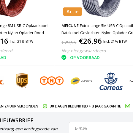
Actie
ange 8M USB-C Oplaadkabel
MEICUNE
Extra Lange 5M USB-C Oplaad
hten Nylon Oplader Rood
Datakabel Gevlochten Nylon Oplader Gri
,16
€26,96
Incl. 21% BTW
Incl. 21% BTW
€29,95
rdeerd
Nog niet gewaardeerd
AAD
OP VOORRAAD
EN 24 UUR VERZONDEN
30 DAGEN BEDENKTIJD + 3 JAAR GARANTIE
NIEUWSBRIEF
ontvang een kortingscode van