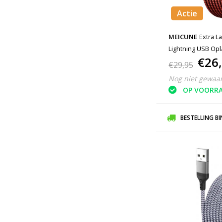
Actie
MEICUNE
Extra L
Lightning USB Op
€26
Gevlochten Nylon
€29,95
Rood
Nog niet gewaa
OP VOORR
BESTELLING B