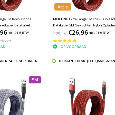
Actie
ange 5M 8-pin iPhone
MEICUNE
Extra Lange 5M USB-C Oplaad
laadkabel Datakabel
Datakabel 5M Gevlochten Nylon Oplade
,96
€26,96
 Oplader iPhone/iPad/iPod
Incl. 21% BTW
Incl. 21% BTW
€29,95
rdeerd
AAD
OP VOORRAAD
INNEN 24 UUR VERZONDEN
30 DAGEN BEDENKTIJD + 3 JAAR GARAN
5M