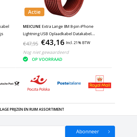
Actie
kabel
MEICUNE
Extra Lange 8M 8-pin iPhone
js
Lightning USB Oplaadkabel Datakabel
€43,16
Gevlochten Nylon Oplader iPhone/iPad/iPod
Incl. 21% BTW
€47,95
Rood
Nog niet gewaardeerd
OP VOORRAAD
LAGE PRIJZEN EN RUIM ASSORTIMENT
Abonneer