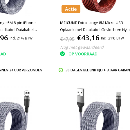
Actie
ange 5M 8-pin iPhone
MEICUNE
Extra Lange 8M Micro-USB
laadkabel Datakabel
Oplaadkabel Datakabel Gevlochten Nyl
,96
€43,16
 Oplader iPhone/iPad/iPod
Oplader Rood
Incl. 21% BTW
Incl. 21% BTW
€47,95
Nog niet gewaardeerd
AAD
OP VOORRAAD
INNEN 24 UUR VERZONDEN
30 DAGEN BEDENKTIJD + 3 JAAR GARAN