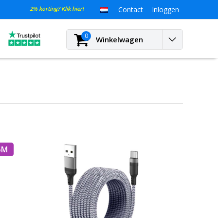
2% korting? Klik hier!
Contact
Inloggen
0
Winkelwagen
5M