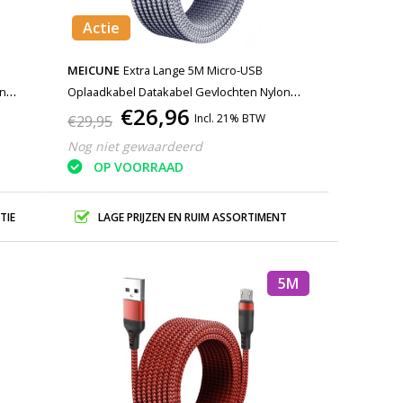
Actie
MEICUNE
Extra Lange 5M Micro-USB
on
Oplaadkabel Datakabel Gevlochten Nylon
€26,96
Oplader Grijs
Incl. 21% BTW
€29,95
Nog niet gewaardeerd
OP VOORRAAD
TIE
LAGE PRIJZEN EN RUIM ASSORTIMENT
5M