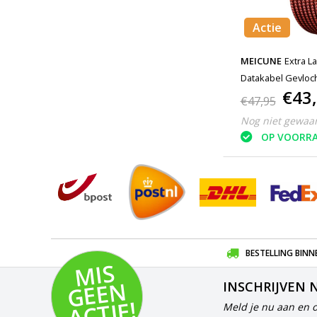
Actie
MEICUNE
Extra L
Datakabel Gevloc
€43
€47,95
Nog niet gewaa
OP VOORR
BESTELLING BINN
MI
S
G
E
E
A
C
TI
N
INSCHRIJVEN 
E!
Meld je nu aan en 