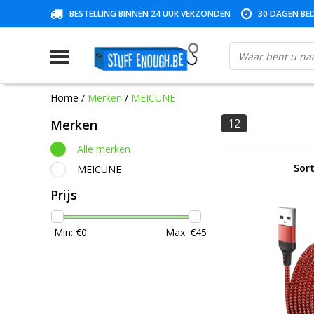
BESTELLING BINNEN 24 UUR VERZONDEN
30 DAGEN BED
Home
/
Merken
/
MEICUNE
12
Merken
Alle merken
Sort
MEICUNE
Prijs
Min: €
0
Max: €
45