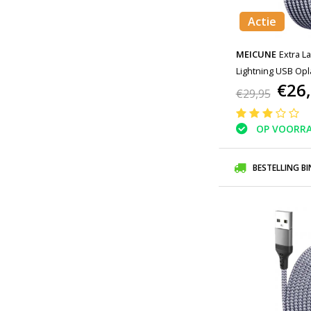
Actie
MEICUNE
Extra L
Lightning USB Op
€26
Gevlochten Nylon
€29,95
Grijs
OP VOORR
BESTELLING B