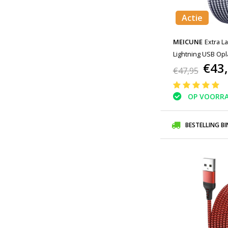
Actie
MEICUNE
Extra L
Lightning USB Op
€43
Gevlochten Nylon
€47,95
Grijs
OP VOORR
BESTELLING B