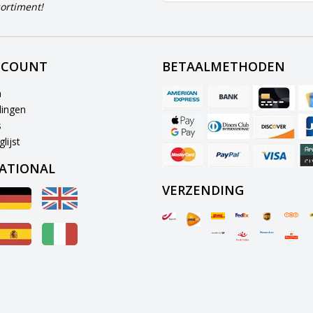
ortiment!
CCOUNT
BETAALMETHODEN
n
lingen
s
lijst
ATIONAL
VERZENDING