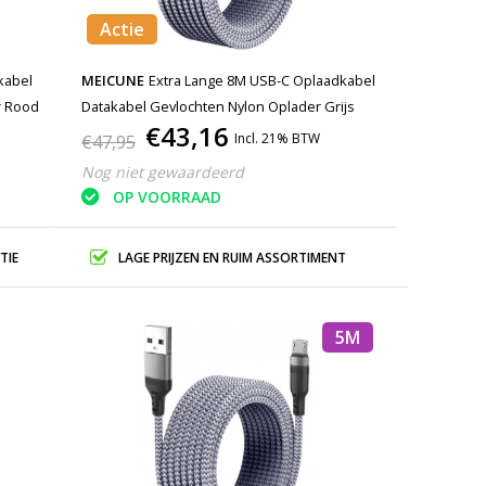
Actie
kabel
MEICUNE
Extra Lange 8M USB-C Oplaadkabel
r Rood
Datakabel Gevlochten Nylon Oplader Grijs
€43,16
Incl. 21% BTW
€47,95
Nog niet gewaardeerd
OP VOORRAAD
TIE
LAGE PRIJZEN EN RUIM ASSORTIMENT
5M