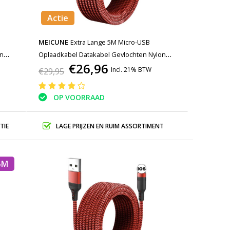
Actie
MEICUNE
Extra Lange 5M Micro-USB
on
Oplaadkabel Datakabel Gevlochten Nylon
€26,96
Oplader Rood
Incl. 21% BTW
€29,95
OP VOORRAAD
TIE
LAGE PRIJZEN EN RUIM ASSORTIMENT
5M