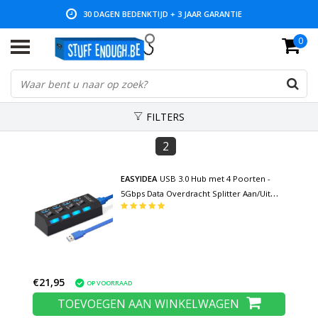
30 DAGEN BEDENKTIJD + 3 JAAR GARANTIE
0
LAGE PRIJZEN EN RUIM ASSORTIMENT
FILTERS
2
EASYIDEA
USB 3.0 Hub met 4 Poorten -
5Gbps Data Overdracht Splitter Aan/Uit
Schakelaar
€21,95
OP VOORRAAD
TOEVOEGEN AAN WINKELWAGEN